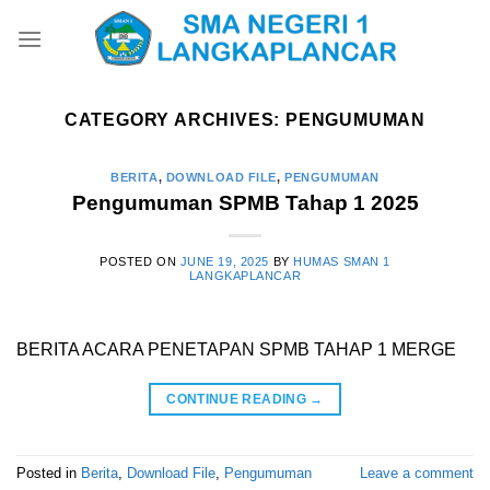
Skip
to
content
CATEGORY ARCHIVES:
PENGUMUMAN
BERITA
,
DOWNLOAD FILE
,
PENGUMUMAN
Pengumuman SPMB Tahap 1 2025
POSTED ON
JUNE 19, 2025
BY
HUMAS SMAN 1
LANGKAPLANCAR
BERITA ACARA PENETAPAN SPMB TAHAP 1 MERGE
CONTINUE READING
→
Posted in
Berita
,
Download File
,
Pengumuman
Leave a comment